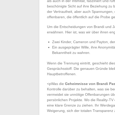
als auch in der Intimität, fasziniert und r
beschönigte Sicht auf ihre Beziehung zu 
der Vertrautheit, aber auch Spannungen,
offenbaren, die öffentlich auf die Probe ges
Um die Entscheidungen von Brandi und Ja
erwähnen. Hier ist, was wir über ihren en
Zwei Kinder, Cameron und Payton, dere
Ein ausgeprägter Wille, ihre Anonymitä
Bekanntheit zu wahren.
Wenn die Trennung eintritt, geschieht di
Gesprächsstoff. Die genauen Gründe blei
Hauptbetroffenen.
<pWas die
Geheimnisse von Brandi Pa
Kontrolle darüber zu behalten, was sie ber
vermeidet sie unnötige Offenbarungen über
persönlichen Projekte. Wo die Reality-TV o
eine klare Grenze zu ziehen. Ihr Werdega
Weigerung, sich der totalen Transparenz