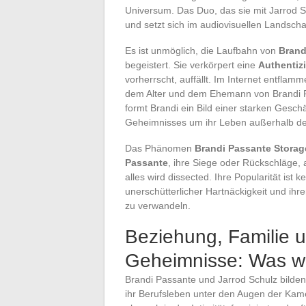
Universum. Das Duo, das sie mit Jarrod Sc
und setzt sich im audiovisuellen Landsch
Es ist unmöglich, die Laufbahn von
Brand
begeistert. Sie verkörpert eine
Authentizi
vorherrscht, auffällt. Im Internet entfla
dem Alter und dem Ehemann von Brandi P
formt Brandi ein Bild einer starken Geschäf
Geheimnisses um ihr Leben außerhalb d
Das Phänomen
Brandi Passante Storag
Passante
, ihre Siege oder Rückschläge,
alles wird dissected. Ihre Popularität ist 
unerschütterlicher Hartnäckigkeit und ihre
zu verwandeln.
Beziehung, Familie 
Geheimnisse: Was wir
Brandi Passante und Jarrod Schulz bilden 
ihr Berufsleben unter den Augen der Kame