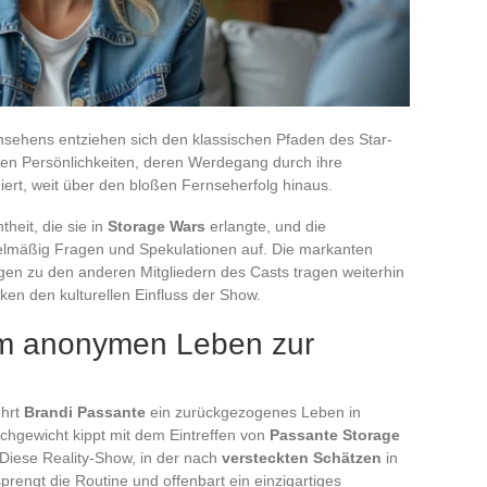
nsehens entziehen sich den klassischen Pfaden des Star-
en Persönlichkeiten, deren Werdegang durch ihre
ert, weit über den bloßen Fernseherfolg hinaus.
theit, die sie in
Storage Wars
erlangte, und die
elmäßig Fragen und Spekulationen auf. Die markanten
gen zu den anderen Mitgliedern des Casts tragen weiterhin
ken den kulturellen Einfluss der Show.
om anonymen Leben zur
ührt
Brandi Passante
ein zurückgezogenes Leben in
chgewicht kippt mit dem Eintreffen von
Passante Storage
Diese Reality-Show, in der nach
versteckten Schätzen
in
rengt die Routine und offenbart ein einzigartiges