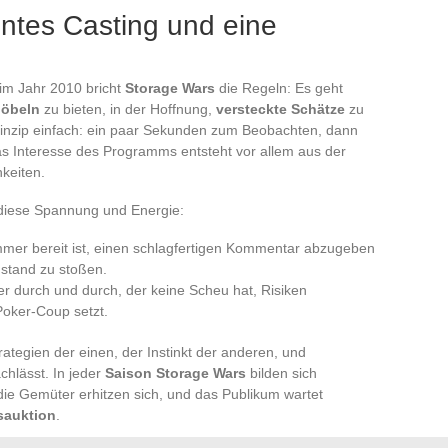
ntes Casting und eine
im Jahr 2010 bricht
Storage Wars
die Regeln: Es geht
Möbeln
zu bieten, in der Hoffnung,
versteckte Schätze
zu
rinzip einfach: ein paar Sekunden zum Beobachten, dann
as Interesse des Programms entsteht vor allem aus der
keiten.
diese Spannung und Energie:
immer bereit ist, einen schlagfertigen Kommentar abzugeben
stand zu stoßen.
er durch und durch, der keine Scheu hat, Risiken
Poker-Coup setzt.
trategien der einen, der Instinkt der anderen, und
hlässt. In jeder
Saison Storage Wars
bilden sich
 die Gemüter erhitzen sich, und das Publikum wartet
sauktion
.