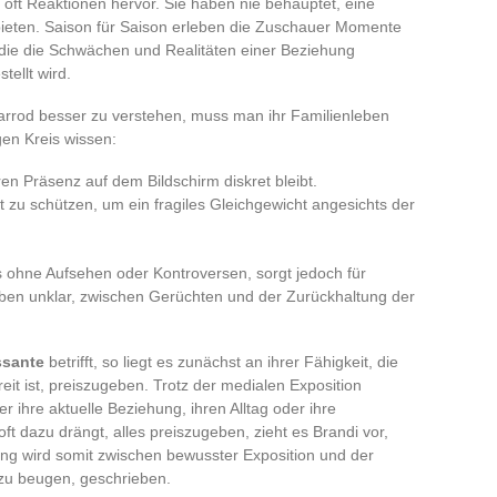
uft oft Reaktionen hervor. Sie haben nie behauptet, eine
bieten. Saison für Saison erleben die Zuschauer Momente
 die die Schwächen und Realitäten einer Beziehung
tellt wird.
rrod besser zu verstehen, muss man ihr Familienleben
gen Kreis wissen:
n Präsenz auf dem Bildschirm diskret bleibt.
t zu schützen, um ein fragiles Gleichgewicht angesichts der
es ohne Aufsehen oder Kontroversen, sorgt jedoch für
ben unklar, zwischen Gerüchten und der Zurückhaltung der
ssante
betrifft, so liegt es zunächst an ihrer Fähigkeit, die
eit ist, preiszugeben. Trotz der medialen Exposition
 ihre aktuelle Beziehung, ihren Alltag oder ihre
ft dazu drängt, alles preiszugeben, zieht es Brandi vor,
ng wird somit zwischen bewusster Exposition und der
 zu beugen, geschrieben.