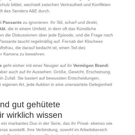
hulz bildet, wechselt zwischen Vertrautheit und Konflikten
aft des Senders A&E durch.
i Passante
zu ignorieren. Ihr Stil, scharf und direkt,
tät
, die in einem Umfeld, in dem oft das Künstliche
mmen die Diskussionen über jede Episode, und die Frage nach
assante taucht regelmäßig auf. Fernab der Klischees
tsfrau, die darauf bedacht ist, einen Teil des
er Kamera zu bewahren.
e
geht einher mit einer Neugier auf ihr
Vermögen Brandi
 aber auch auf ihr Aussehen: Größe, Gewicht, Erscheinung,
kein Zufall. Sie basiert auf bewussten Entscheidungen,
r eigenen Art, jede Auktion in eine unerwartete Gelegenheit
und gut gehütete
 wirklich wissen
ein markantes Duo in der Serie, das ihr Privat- ebenso wie
ras ausstellt. Ihre Verbindung, sowohl im Arbeitsbereich