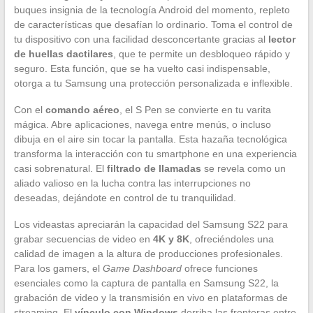
buques insignia de la tecnología Android del momento, repleto
de características que desafían lo ordinario. Toma el control de
tu dispositivo con una facilidad desconcertante gracias al
lector
de huellas dactilares
, que te permite un desbloqueo rápido y
seguro. Esta función, que se ha vuelto casi indispensable,
otorga a tu Samsung una protección personalizada e inflexible.
Con el
comando aéreo
, el S Pen se convierte en tu varita
mágica. Abre aplicaciones, navega entre menús, o incluso
dibuja en el aire sin tocar la pantalla. Esta hazaña tecnológica
transforma la interacción con tu smartphone en una experiencia
casi sobrenatural. El
filtrado de llamadas
se revela como un
aliado valioso en la lucha contra las interrupciones no
deseadas, dejándote en control de tu tranquilidad.
Los videastas apreciarán la capacidad del Samsung S22 para
grabar secuencias de video en
4K y 8K
, ofreciéndoles una
calidad de imagen a la altura de producciones profesionales.
Para los gamers, el
Game Dashboard
ofrece funciones
esenciales como la captura de pantalla en Samsung S22, la
grabación de video y la transmisión en vivo en plataformas de
streaming. El
vínculo con Windows
derriba las fronteras entre