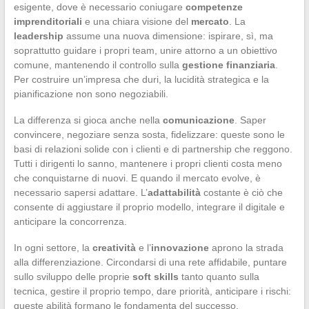
esigente, dove è necessario coniugare
competenze
imprenditoriali
e una chiara visione del
mercato
. La
leadership
assume una nuova dimensione: ispirare, sì, ma
soprattutto guidare i propri team, unire attorno a un obiettivo
comune, mantenendo il controllo sulla
gestione finanziaria
.
Per costruire un’impresa che duri, la lucidità strategica e la
pianificazione non sono negoziabili.
La differenza si gioca anche nella
comunicazione
. Saper
convincere, negoziare senza sosta, fidelizzare: queste sono le
basi di relazioni solide con i clienti e di partnership che reggono.
Tutti i dirigenti lo sanno, mantenere i propri clienti costa meno
che conquistarne di nuovi. E quando il mercato evolve, è
necessario sapersi adattare. L’
adattabilità
costante è ciò che
consente di aggiustare il proprio modello, integrare il digitale e
anticipare la concorrenza.
In ogni settore, la
creatività
e l’
innovazione
aprono la strada
alla differenziazione. Circondarsi di una rete affidabile, puntare
sullo sviluppo delle proprie
soft skills
tanto quanto sulla
tecnica, gestire il proprio tempo, dare priorità, anticipare i rischi:
queste abilità formano le fondamenta del successo.