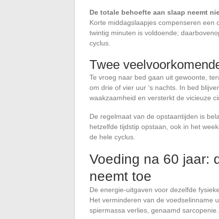
De totale behoefte aan slaap neemt niet
Korte middagslaapjes compenseren een dee
twintig minuten is voldoende; daarbovenop
cyclus.
Twee veelvoorkomende 
Te vroeg naar bed gaan uit gewoonte, terw
om drie of vier uur ‘s nachts. In bed blij
waakzaamheid en versterkt de vicieuze cir
De regelmaat van de opstaantijden is bela
hetzelfde tijdstip opstaan, ook in het weeke
de hele cyclus.
Voeding na 60 jaar: 
neemt toe
De energie-uitgaven voor dezelfde fysieke 
Het verminderen van de voedselinname uit
spiermassa verlies, genaamd sarcopenie.