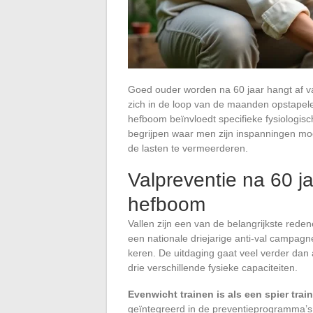
Goed ouder worden na 60 jaar hangt af v
zich in de loop van de maanden opstapelen.
hefboom beïnvloedt specifieke fysiologi
begrijpen waar men zijn inspanningen moe
de lasten te vermeerderen.
Valpreventie na 60 j
hefboom
Vallen zijn een van de belangrijkste rede
een nationale driejarige anti-val campag
keren. De uitdaging gaat veel verder dan 
drie verschillende fysieke capaciteiten.
Evenwicht trainen is als een spier trai
geïntegreerd in de preventieprogramma’s 