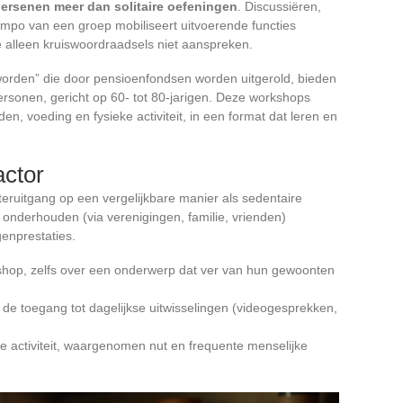
ersenen meer dan solitaire oefeningen
. Discussiëren,
mpo van een groep mobiliseert uitvoerende functies
 die alleen kruiswoordraadsels niet aanspreken.
orden” die door pensioenfondsen worden uitgerold, bieden
 personen, gericht op 60- tot 80-jarigen. Deze workshops
n, voeding en fysieke activiteit, in een format dat leren en
actor
hteruitgang op een vergelijkbare manier als sedentaire
t onderhouden (via verenigingen, familie, vrienden)
enprestaties.
hop, zelfs over een onderwerp dat ver van hun gewoonten
 de toegang tot dagelijkse uitwisselingen (videogesprekken,
ge activiteit, waargenomen nut en frequente menselijke