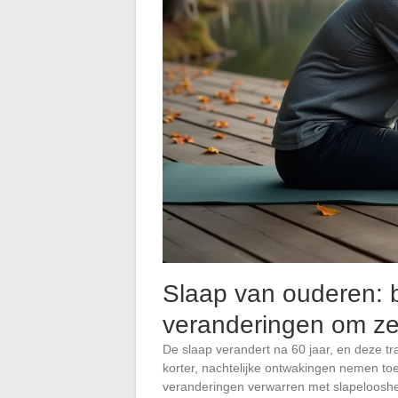
Slaap van ouderen: 
veranderingen om ze
De slaap verandert na 60 jaar, en deze t
korter, nachtelijke ontwakingen nemen toe
veranderingen verwarren met slapelooshei