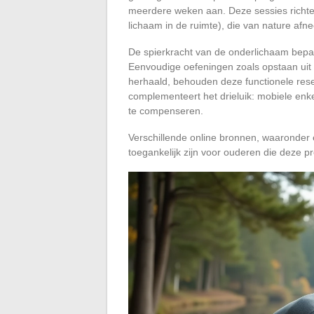
meerdere weken aan. Deze sessies richten
lichaam in de ruimte), die van nature afne
De spierkracht van de onderlichaam bepaa
Eenvoudige oefeningen zoals opstaan uit 
herhaald, behouden deze functionele reser
complementeert het drieluik: mobiele enk
te compenseren.
Verschillende online bronnen, waaronder 
toegankelijk zijn voor ouderen die deze p