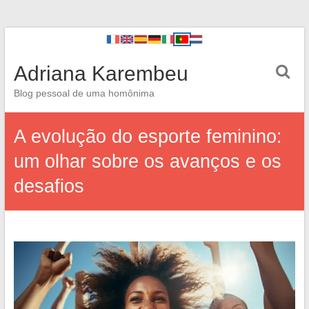
Adriana Karembeu
Blog pessoal de uma homônima
A evolução do esporte feminino:
um olhar sobre os avanços e os
desafios