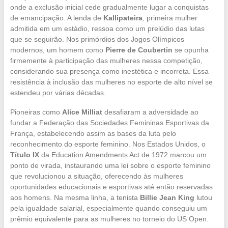
onde a exclusão inicial cede gradualmente lugar a conquistas
de emancipação. A lenda de
Kallipateira
, primeira mulher
admitida em um estádio, ressoa como um prelúdio das lutas
que se seguirão. Nos primórdios dos Jogos Olímpicos
modernos, um homem como
Pierre de Coubertin
se opunha
firmemente à participação das mulheres nessa competição,
considerando sua presença como inestética e incorreta. Essa
resistência à inclusão das mulheres no esporte de alto nível se
estendeu por várias décadas.
Pioneiras como
Alice Milliat
desafiaram a adversidade ao
fundar a Federação das Sociedades Femininas Esportivas da
França, estabelecendo assim as bases da luta pelo
reconhecimento do esporte feminino. Nos Estados Unidos, o
Título IX
da Education Amendments Act de 1972 marcou um
ponto de virada, instaurando uma lei sobre o esporte feminino
que revolucionou a situação, oferecendo às mulheres
oportunidades educacionais e esportivas até então reservadas
aos homens. Na mesma linha, a tenista
Billie Jean King
lutou
pela igualdade salarial, especialmente quando conseguiu um
prêmio equivalente para as mulheres no torneio do US Open.