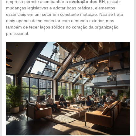
empresa permite acompanhar a
evolução dos RH
, discutir
mudanças legislativas e adotar boas práticas, elementos
essenciais em um setor em constante mutação. Não se trata
mais apenas de se conectar com o mundo exterior, mas
também de tecer laços sólidos no coração da organização
profissional.