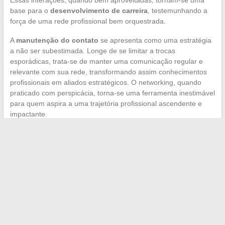
base para o
desenvolvimento de carreira
, testemunhando a
força de uma rede profissional bem orquestrada.
A
manutenção do contato
se apresenta como uma estratégia
a não ser subestimada. Longe de se limitar a trocas
esporádicas, trata-se de manter uma comunicação regular e
relevante com sua rede, transformando assim conhecimentos
profissionais em aliados estratégicos. O networking, quando
praticado com perspicácia, torna-se uma ferramenta inestimável
para quem aspira a uma trajetória profissional ascendente e
impactante.
←
Renovação ecológica: por onde começar?
Acessórios para impacto: as peças que fazem a diferença
→
Search