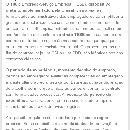
O Título Emprego-Serviço Empresa (TESE),
dispositivo
gratuito implementado pela Urssaf
, visa aliviar as
formalidades administrativas dos empregadores ao simplificar a
gestão das declarações sociais. Compreender como rescindir
um contrato TESE implica entender que, embora específico em
seu âmbito de aplicação, o
contrato TESE
continua sendo um
contrato de trabalho sujeito às mesmas regras que qualquer
outro em termos de rescisão contratual. Os procedimentos de
fim de contrato, seja um CDI ou um CDD, são idênticos aos dos
contratos clássicos.
O
período de experiência
, momento decisivo do emprego,
permite ao empregador avaliar as competências do empregado
e a este último apreciar seu cargo. Esta etapa chave da relação
de trabalho permite que ambas as partes encerrem o contrato
sem formalidades excessivas. A
rescisão do período de
experiência
se caracteriza por sua simplicidade e rapidez,
respeitando os prazos de aviso exigidos.
A legislação regula essa flexibilidade por meio de regras
precisas. Se as condições e as modalidades de renovação do
período de experiência variam conforme as convenções