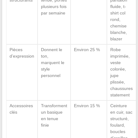
structurants
tenue, portés
pantalon
plusieurs fois
fluide, t-
par semaine
shirt col
rond,
chemise
blanche,
blazer
Pièces
Donnent le
Environ 25 %
Robe
d’expression
ton,
imprimée,
marquent le
veste
style
colorée,
personnel
jupe
plissée,
chaussures
statement
Accessoires
Transforment
Environ 15 %
Ceinture
clés
un basique
en cuir, sac
en tenue
structuré,
finie
foulard,
boucles