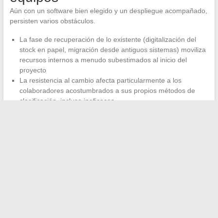
Aún con un software bien elegido y un despliegue acompañado,
persisten varios obstáculos.
La fase de recuperación de lo existente (digitalización del
stock en papel, migración desde antiguos sistemas) moviliza
recursos internos a menudo subestimados al inicio del
proyecto
La resistencia al cambio afecta particularmente a los
colaboradores acostumbrados a sus propios métodos de
clasificación, incluso ineficaces
El mantenimiento de las reglas documentales (actualización
de metadatos, ajuste de flujos después de una
reorganización) requiere un seguimiento regular, no solo en
el momento del despliegue
Estas restricciones no invalidan el interés de una gestión
electrónica de documentos. Recuerdan que
el éxito de un
proyecto GED depende tanto del acompañamiento humano
como del software
. Una solución documental adoptada por los
equipos transforma de manera duradera su día a día. Una
solución impuesta sin adaptación sigue siendo una herramienta