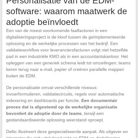
Personalisatie van de EDM-
software: waarom maatwerk de
adoptie beïnvloedt
Een van de meest voorkomende faalfactoren in een
digitaliseringsproject is de kloof tussen de geïmplementeerde
oplossing en de werkelijke processen van het bedrijf. Een
validatieworkflow voor leveranciersfacturen volgt niet hetzelfde
pad in een industriële KMO als in een accountantskantoor. Het
opleggen van een generiek schema leidt tot omzeilingen: teams
keren terug naar e-mail, papier of creëren parallelle mappen
buiten de EDM.
De personalisatie omvat verschillende niveaus:
invoerformulieren, validatiecircuits, regels voor automatische
indexering en dashboards per functie.
Een documentair
proces dat is afgestemd op de werkelijke organisatie
bevordert de adoptie door de teams
, terwijl een
gestandaardiseerde oplossing weerstand oproept.
Deltic illustreert deze gespecialiseerde aanpak. Als uitgever en
integrator die zich uitsluitend richt op EDM en digitalisering,