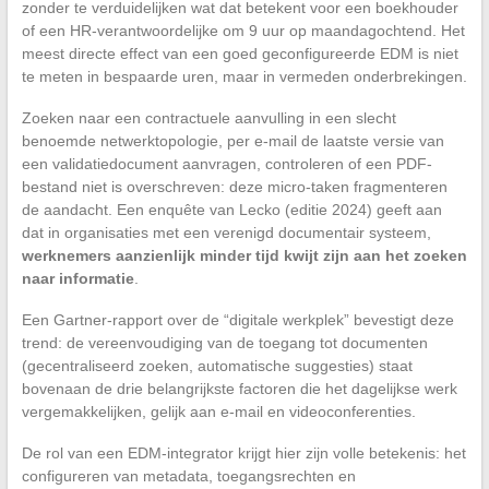
zonder te verduidelijken wat dat betekent voor een boekhouder
of een HR-verantwoordelijke om 9 uur op maandagochtend. Het
meest directe effect van een goed geconfigureerde EDM is niet
te meten in bespaarde uren, maar in vermeden onderbrekingen.
Zoeken naar een contractuele aanvulling in een slecht
benoemde netwerktopologie, per e-mail de laatste versie van
een validatiedocument aanvragen, controleren of een PDF-
bestand niet is overschreven: deze micro-taken fragmenteren
de aandacht. Een enquête van Lecko (editie 2024) geeft aan
dat in organisaties met een verenigd documentair systeem,
werknemers aanzienlijk minder tijd kwijt zijn aan het zoeken
naar informatie
.
Een Gartner-rapport over de “digitale werkplek” bevestigt deze
trend: de vereenvoudiging van de toegang tot documenten
(gecentraliseerd zoeken, automatische suggesties) staat
bovenaan de drie belangrijkste factoren die het dagelijkse werk
vergemakkelijken, gelijk aan e-mail en videoconferenties.
De rol van een EDM-integrator krijgt hier zijn volle betekenis: het
configureren van metadata, toegangsrechten en