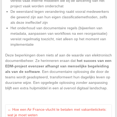
vereist vaak interne middelen die bij de lancering van het
project vaak worden onderschat
De weerstand tegen verandering raakt vooral medewerkers
die gewend zijn aan hun eigen classificatiemethoden, zelfs
als deze ineffectief zijn
Het onderhoud van documentaire regels (bijwerken van
metadata, aanpassen van workflows na een reorganisatie)
vereist regelmatig toezicht, niet alleen op het moment van
implementatie
Deze beperkingen doen niets af aan de waarde van elektronisch
documentbeheer. Ze herinneren eraan dat
het succes van een
EDM-project evenzeer afhangt van menselijke begeleiding
als van de software
. Een documentaire oplossing die door de
teams wordt geadopteerd, transformeert hun dagelijks leven op
duurzame wijze. Een opgelegde oplossing zonder aanpassing
blijft een extra hulpmiddel in een al overvol digitaal landschap.
←
Hoe een Air France-vlucht te betalen met vakantietickets:
wat je moet weten