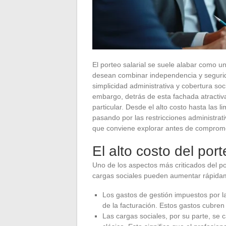
El porteo salarial se suele alabar como un
desean combinar independencia y seguri
simplicidad administrativa y cobertura so
embargo, detrás de esta fachada atracti
particular. Desde el alto costo hasta las li
pasando por las restricciones administrati
que conviene explorar antes de comprom
El alto costo del port
Uno de los aspectos más criticados del por
cargas sociales pueden aumentar rápidamen
Los gastos de gestión impuestos por 
de la facturación. Estos gastos cubren l
Las cargas sociales, por su parte, s