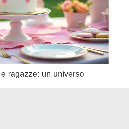
 e ragazze: un universo
. I contenuti più recenti presentano questo universo come
un
i
, non solo alle bambine. I colori arcobaleno, la dimensione
no a un pubblico ampio.
mpre seguito. Molte collezioni rimangono molto orientate
itterate che mirano implicitamente alle ragazze. Le gamme più
alette più variegate (azzurro, verde acqua, oro) e design