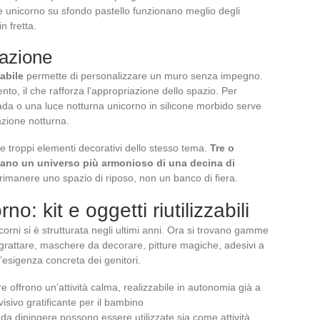
e unicorno su sfondo pastello funzionano meglio degli
n fretta.
nazione
abile
permette di personalizzare un muro senza impegno.
to, il che rafforza l’appropriazione dello spazio. Per
ada o una luce notturna unicorno in silicone morbido serve
zione notturna.
e troppi elementi decorativi dello stesso tema.
Tre o
reano un universo più armonioso di una decina di
manere uno spazio di riposo, non un banco di fiera.
no: kit e oggetti riutilizzabili
nicorni si è strutturata negli ultimi anni. Ora si trovano gamme
a grattare, maschere da decorare, pitture magiche, adesivi a
’esigenza concreta dei genitori.
tare offrono un’attività calma, realizzabile in autonomia già a
visivo gratificante per il bambino
da dipingere possono essere utilizzate sia come attività