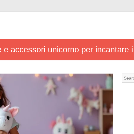
 e accessori unicorno per incantare 