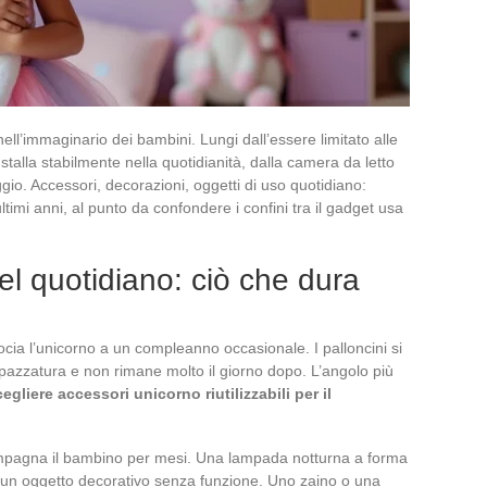
ll’immaginario dei bambini. Lungi dall’essere limitato alle
talla stabilmente nella quotidianità, dalla camera da letto
ggio. Accessori, decorazioni, oggetti di uso quotidiano:
ltimi anni, al punto da confondere i confini tra il gadget usa
el quotidiano: ciò che dura
cia l’unicorno a un compleanno occasionale. I palloncini si
a spazzatura e non rimane molto il giorno dopo. L’angolo più
egliere accessori unicorno riutilizzabili per il
mpagna il bambino per mesi. Una lampada notturna a forma
 un oggetto decorativo senza funzione. Uno zaino o una