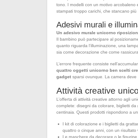
tono. I modelli con un motivo arcobaleno 
stampati troppo carichi, che stancano più i
Adesivi murali e illumi
Un adesivo murale unicorno riposizion
Il bambino può partecipare al posizionamen
quanto riguarda l’illuminazione, una lamp
sia come decorazione che come rassicura
L’errore frequente consiste nell’accumular
quattro oggetti unicorno ben scelti c
gadget
sparsi ovunque. La camera deve ri
Attività creative unicor
L’offerta di attività creative attorno agli u
complete: disegni da colorare, biglietti d
centinaia. Questi prodotti rispondono a un
I kit di colorazione e i biglietti da grat
quattro o cinque anni, con un risultato 
Le maschere da decorare o le figurine 