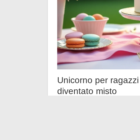
Unicorno per ragazzi
diventato misto
Il discorso attorno all’unicorno è evoluto
tema misto e adattabile a tutti i bambin
fantastica e il legame con la magia parla
Tuttavia, l’offerta commerciale non ha se
verso il rosa e il viola, con tipografie gl
interessanti sono quelle che giocano su p