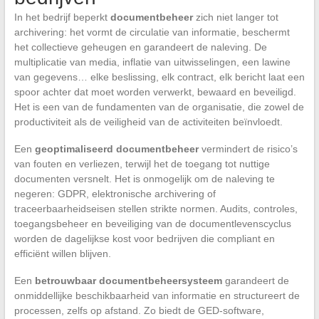
In het bedrijf beperkt
documentbeheer
zich niet langer tot
archivering: het vormt de circulatie van informatie, beschermt
het collectieve geheugen en garandeert de naleving. De
multiplicatie van media, inflatie van uitwisselingen, een lawine
van gegevens… elke beslissing, elk contract, elk bericht laat een
spoor achter dat moet worden verwerkt, bewaard en beveiligd.
Het is een van de fundamenten van de organisatie, die zowel de
productiviteit als de veiligheid van de activiteiten beïnvloedt.
Een
geoptimaliseerd documentbeheer
vermindert de risico’s
van fouten en verliezen, terwijl het de toegang tot nuttige
documenten versnelt. Het is onmogelijk om de naleving te
negeren: GDPR, elektronische archivering of
traceerbaarheidseisen stellen strikte normen. Audits, controles,
toegangsbeheer en beveiliging van de documentlevenscyclus
worden de dagelijkse kost voor bedrijven die compliant en
efficiënt willen blijven.
Een
betrouwbaar documentbeheersysteem
garandeert de
onmiddellijke beschikbaarheid van informatie en structureert de
processen, zelfs op afstand. Zo biedt de GED-software,