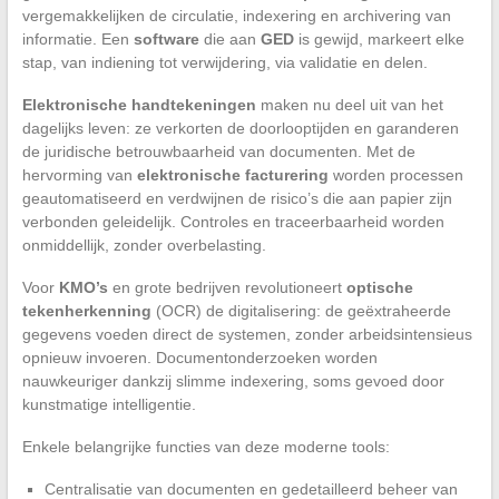
vergemakkelijken de circulatie, indexering en archivering van
informatie. Een
software
die aan
GED
is gewijd, markeert elke
stap, van indiening tot verwijdering, via validatie en delen.
Elektronische handtekeningen
maken nu deel uit van het
dagelijks leven: ze verkorten de doorlooptijden en garanderen
de juridische betrouwbaarheid van documenten. Met de
hervorming van
elektronische facturering
worden processen
geautomatiseerd en verdwijnen de risico’s die aan papier zijn
verbonden geleidelijk. Controles en traceerbaarheid worden
onmiddellijk, zonder overbelasting.
Voor
KMO’s
en grote bedrijven revolutioneert
optische
tekenherkenning
(OCR) de digitalisering: de geëxtraheerde
gegevens voeden direct de systemen, zonder arbeidsintensieus
opnieuw invoeren. Documentonderzoeken worden
nauwkeuriger dankzij slimme indexering, soms gevoed door
kunstmatige intelligentie.
Enkele belangrijke functies van deze moderne tools:
Centralisatie van documenten en gedetailleerd beheer van