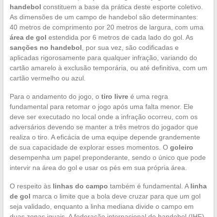
handebol
constituem a base da prática deste esporte coletivo.
As dimensões de um campo de handebol são determinantes:
40 metros de comprimento por 20 metros de largura, com uma
área de gol
estendida por 6 metros de cada lado do gol. As
sanções no handebol
, por sua vez, são codificadas e
aplicadas rigorosamente para qualquer infração, variando do
cartão amarelo à exclusão temporária, ou até definitiva, com um
cartão vermelho ou azul.
Para o andamento do jogo, o
tiro livre
é uma regra
fundamental para retomar o jogo após uma falta menor. Ele
deve ser executado no local onde a infração ocorreu, com os
adversários devendo se manter a três metros do jogador que
realiza o tiro. A eficácia de uma equipe depende grandemente
de sua capacidade de explorar esses momentos. O
goleiro
desempenha um papel preponderante, sendo o único que pode
intervir na área do gol e usar os pés em sua própria área.
O respeito às
linhas do campo
também é fundamental. A
linha
de gol
marca o limite que a bola deve cruzar para que um gol
seja validado, enquanto a linha mediana divide o campo em
duas zonas iguais. A federação internacional de handebol (IHF)