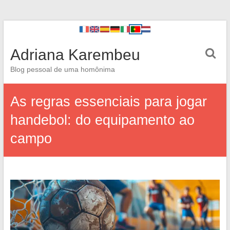
Adriana Karembeu
Blog pessoal de uma homônima
As regras essenciais para jogar
handebol: do equipamento ao
campo