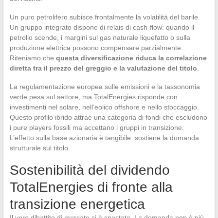
Un puro petrolifero subisce frontalmente la volatilità del barile.
Un gruppo integrato dispone di relais di cash-flow: quando il
petrolio scende, i margini sul gas naturale liquefatto o sulla
produzione elettrica possono compensare parzialmente.
Riteniamo che
questa diversificazione riduca la correlazione
diretta tra il prezzo del greggio e la valutazione del titolo
.
La regolamentazione europea sulle emissioni e la tassonomia
verde pesa sul settore, ma TotalEnergies risponde con
investimenti nel solare, nell’eolico offshore e nello stoccaggio.
Questo profilo ibrido attrae una categoria di fondi che escludono
i pure players fossili ma accettano i gruppi in transizione.
L’effetto sulla base azionaria è tangibile: sostiene la domanda
strutturale sul titolo.
Sostenibilità del dividendo
TotalEnergies di fronte alla
transizione energetica
Il vero dibattito di mercato si è spostato. La domanda non è più