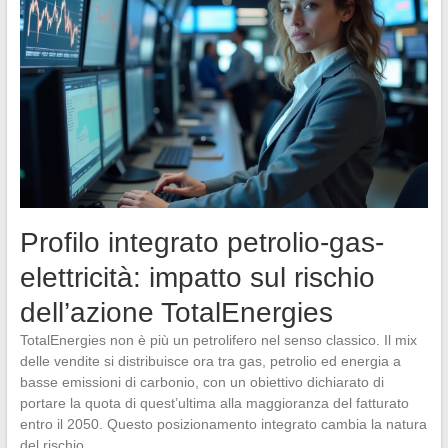
Profilo integrato petrolio-gas-
elettricità: impatto sul rischio
dell’azione TotalEnergies
TotalEnergies non è più un petrolifero nel senso classico. Il mix
delle vendite si distribuisce ora tra gas, petrolio ed energia a
basse emissioni di carbonio, con un obiettivo dichiarato di
portare la quota di quest’ultima alla maggioranza del fatturato
entro il 2050. Questo posizionamento integrato cambia la natura
del rischio.