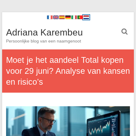
Adriana Karembeu
Persoonlijke blog van een naamgenoot
Moet je het aandeel Total kopen
voor 29 juni? Analyse van kansen
en risico’s