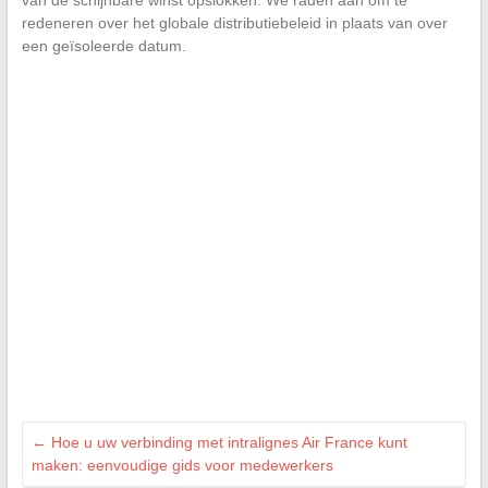
van de schijnbare winst opslokken. We raden aan om te
redeneren over het globale distributiebeleid in plaats van over
een geïsoleerde datum.
←
Hoe u uw verbinding met intralignes Air France kunt
maken: eenvoudige gids voor medewerkers