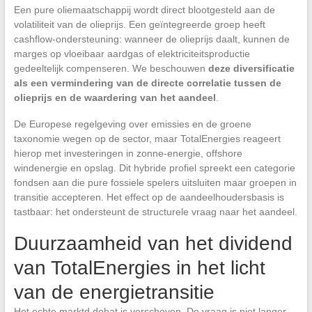
Een pure oliemaatschappij wordt direct blootgesteld aan de
volatiliteit van de olieprijs. Een geïntegreerde groep heeft
cashflow-ondersteuning: wanneer de olieprijs daalt, kunnen de
marges op vloeibaar aardgas of elektriciteitsproductie
gedeeltelijk compenseren. We beschouwen
deze diversificatie
als een vermindering van de directe correlatie tussen de
olieprijs en de waardering van het aandeel
.
De Europese regelgeving over emissies en de groene
taxonomie wegen op de sector, maar TotalEnergies reageert
hierop met investeringen in zonne-energie, offshore
windenergie en opslag. Dit hybride profiel spreekt een categorie
fondsen aan die pure fossiele spelers uitsluiten maar groepen in
transitie accepteren. Het effect op de aandeelhoudersbasis is
tastbaar: het ondersteunt de structurele vraag naar het aandeel.
Duurzaamheid van het dividend
van TotalEnergies in het licht
van de energietransitie
Het echte marktd debat is verschoven. De vraag is niet langer