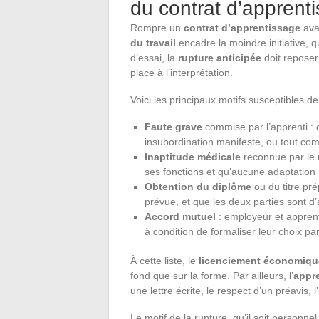
du contrat d’apprent
Rompre un
contrat d’apprentissage
ava
du travail
encadre la moindre initiative, q
d’essai, la
rupture anticipée
doit reposer
place à l’interprétation.
Voici les principaux motifs susceptibles de j
Faute grave
commise par l’apprenti : 
insubordination manifeste, ou tout com
Inaptitude médicale
reconnue par le m
ses fonctions et qu’aucune adaptation 
Obtention du diplôme
ou du titre prép
prévue, et que les deux parties sont d
Accord mutuel
: employeur et appren
à condition de formaliser leur choix par
À cette liste, le
licenciement économiqu
fond que sur la forme. Par ailleurs, l’
appre
une lettre écrite, le respect d’un préavis,
Le motif de la rupture, qu’il soit personnel