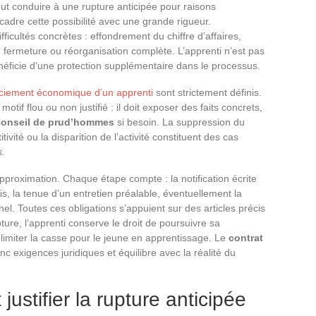
peut conduire à une rupture anticipée pour raisons
adre cette possibilité avec une grande rigueur.
fficultés concrètes : effondrement du chiffre d’affaires,
 fermeture ou réorganisation complète. L’apprenti n’est pas
néficie d’une protection supplémentaire dans le processus.
enciement économique d’un apprenti
sont strictement définis.
tif flou ou non justifié : il doit exposer des faits concrets,
conseil de prud’hommes
si besoin. La suppression du
ivité ou la disparition de l’activité constituent des cas
s.
pproximation. Chaque étape compte : la notification écrite
is, la tenue d’un entretien préalable, éventuellement la
l. Toutes ces obligations s’appuient sur des articles précis
ture, l’apprenti conserve le droit de poursuivre sa
à limiter la casse pour le jeune en apprentissage. Le
contrat
 exigences juridiques et équilibre avec la réalité du
ustifier la rupture anticipée