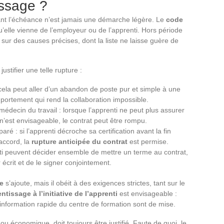
issage ?
nt l’échéance n’est jamais une démarche légère. Le
code
u’elle vienne de l’employeur ou de l’apprenti. Hors période
 sur des causes précises, dont la liste ne laisse guère de
ustifier une telle rupture :
cela peut aller d’un abandon de poste pur et simple à une
portement qui rend la collaboration impossible.
édecin du travail : lorsque l’apprenti ne peut plus assurer
n’est envisageable, le contrat peut être rompu.
aré : si l’apprenti décroche sa certification avant la fin
’accord, la
rupture anticipée du contrat
est permise.
ti peuvent décider ensemble de mettre un terme au contrat,
 écrit et de le signer conjointement.
e
s’ajoute, mais il obéit à des exigences strictes, tant sur le
ntissage à l’initiative de l’apprenti
est envisageable :
 l’information rapide du centre de formation sont de mise.
 ou économique, doit toujours être justifié. Faute de quoi, le